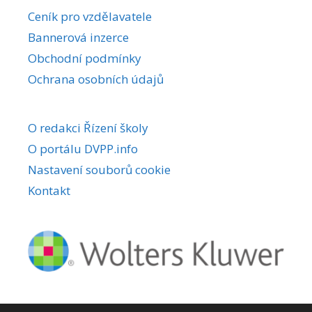
r
Ceník pro vzdělavatele
n
Bannerová inzerce
a
Obchodní podmínky
t
i
Ochrana osobních údajů
v
e
O redakci Řízení školy
:
O portálu DVPP.info
Nastavení souborů cookie
Kontakt