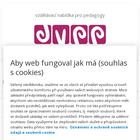
Přeskočit
na
vzdělávací nabídka pro pedagogy
obsah
Aby web fungoval jak má (souhlas
Proč se registrovat
Hlídací sojka
Registrace
s cookies)
Přihlásit
Vážený návštěvníku, snažíme se ze všech sil přinášet vysokou úroveň
uživatelského komfortu při používání našich webových stránek. Mezi
základní předpoklady patří např. aby správně fungovalo vyhledávání,
abychom vás neobtěžovali nevhodnou reklamou nebo abychom měli
dostatek podnětů, jak web vylepšovat. Proto od Vás potřebujeme
Menu
souhlas se zpracováním souborů cookies, tj. malých souborů, které
se dočasně ukládají ve vašem prohlížeči. Předem děkujeme za udělení
souhlasu. Data využijeme ke zlepšování našich služeb a přizpůsobení
obsahu webu přímo Vám na míru.
Oznámení o ochraně osobních
údajů a souborů cookie