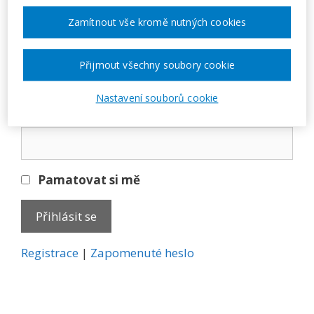
Přihlásit se
Zamítnout vše kromě nutných cookies
E-mail
Přijmout všechny soubory cookie
Nastavení souborů cookie
Heslo
Pamatovat si mě
A
Registrace
|
Zapomenuté heslo
l
t
e