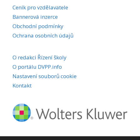
r
Ceník pro vzdělavatele
n
Bannerová inzerce
a
Obchodní podmínky
t
i
Ochrana osobních údajů
v
e
O redakci Řízení školy
:
O portálu DVPP.info
Nastavení souborů cookie
Kontakt