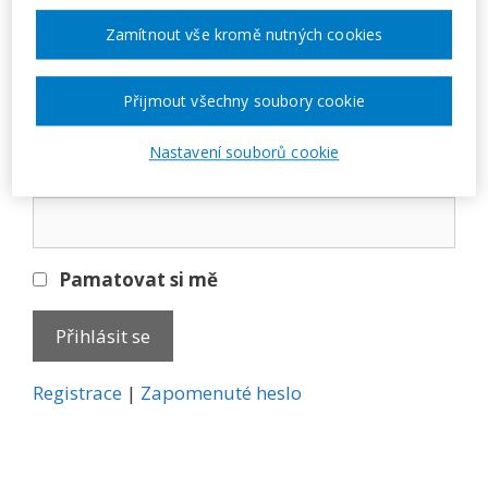
Přihlásit se
Zamítnout vše kromě nutných cookies
E-mail
Přijmout všechny soubory cookie
Nastavení souborů cookie
Heslo
Pamatovat si mě
A
Registrace
|
Zapomenuté heslo
l
t
e