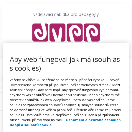
Přeskočit
na
vzdělávací nabídka pro pedagogy
obsah
Aby web fungoval jak má (souhlas
Proč se registrovat
Hlídací sojka
Registrace
s cookies)
Přihlásit
Vážený návštěvníku, snažíme se ze všech sil přinášet vysokou úroveň
uživatelského komfortu při používání našich webových stránek. Mezi
základní předpoklady patří např. aby správně fungovalo vyhledávání,
abychom vás neobtěžovali nevhodnou reklamou nebo abychom měli
dostatek podnětů, jak web vylepšovat. Proto od Vás potřebujeme
Menu
souhlas se zpracováním souborů cookies, tj. malých souborů, které
se dočasně ukládají ve vašem prohlížeči. Předem děkujeme za udělení
souhlasu. Data využijeme ke zlepšování našich služeb a přizpůsobení
obsahu webu přímo Vám na míru.
Oznámení o ochraně osobních
údajů a souborů cookie