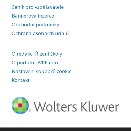
r
Ceník pro vzdělavatele
n
Bannerová inzerce
a
Obchodní podmínky
t
i
Ochrana osobních údajů
v
e
O redakci Řízení školy
:
O portálu DVPP.info
Nastavení souborů cookie
Kontakt