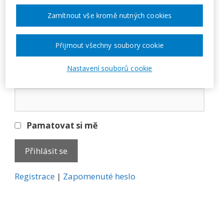
Přihlásit se
Zamítnout vše kromě nutných cookies
E-mail
Přijmout všechny soubory cookie
Nastavení souborů cookie
Heslo
Pamatovat si mě
A
Registrace
|
Zapomenuté heslo
l
t
e