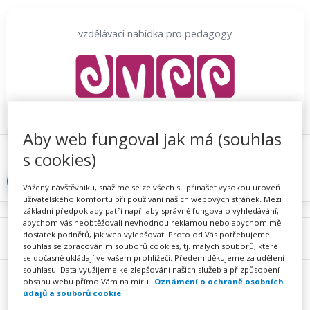
Přeskočit
na
vzdělávací nabídka pro pedagogy
obsah
Aby web fungoval jak má (souhlas
Proč se registrovat
Hlídací sojka
Registrace
s cookies)
Přihlásit
Vážený návštěvníku, snažíme se ze všech sil přinášet vysokou úroveň
uživatelského komfortu při používání našich webových stránek. Mezi
základní předpoklady patří např. aby správně fungovalo vyhledávání,
abychom vás neobtěžovali nevhodnou reklamou nebo abychom měli
dostatek podnětů, jak web vylepšovat. Proto od Vás potřebujeme
Menu
souhlas se zpracováním souborů cookies, tj. malých souborů, které
se dočasně ukládají ve vašem prohlížeči. Předem děkujeme za udělení
souhlasu. Data využijeme ke zlepšování našich služeb a přizpůsobení
obsahu webu přímo Vám na míru.
Oznámení o ochraně osobních
údajů a souborů cookie