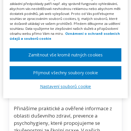
Zobrazit pořádané akce
základní předpoklady patří např. aby správně fungovalo vyhledávání,
abychom vás neobtěžovali nevhodnou reklamou nebo abychom měli
dostatek podnětů, jak web vylepšovat. Proto od Vás potřebujeme
souhlas se zpracováním souborů cookies, tj. malých souborů, které
se dočasně ukládají ve vašem prohlížeči. Předem děkujeme za udělení
O vzdělavateli
souhlasu. Data využijeme ke zlepšování našich služeb a přizpůsobení
obsahu webu přímo Vám na míru.
Oznámení o ochraně osobních
údajů a souborů cookie
Ve vzdělávání trávíme velkou část života – a
právě škola je místem, kde se každodenně
Zamítnout vše kromě nutných cookies
potkáváme s emocemi, vztahy, stresem i
náročnými situacemi. V Nevypusť duši
podporujeme vyučující v péči o vlastní
Přijmout všechny soubory cookie
duševní zdraví i v posilování jejich
kompetencí pro vytváření bezpečného a
Nastavení souborů cookie
podporujícího prostředí pro studující.
Přinášíme praktické a ověřené informace z
oblasti duševního zdraví, prevence a
psychohygieny, které propojujeme se
zkušenostmi ze školní praxe. V našich