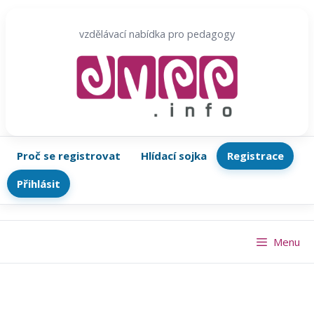
Přeskočit
na
vzdělávací nabídka pro pedagogy
obsah
Proč se registrovat
Hlídací sojka
Registrace
Přihlásit
Menu