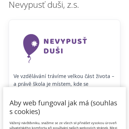
Nevypusť duši, z.s.
Ve vzdělávání trávíme velkou část života –
a právě škola je místem, kde se
každodenně potkáváme s emocemi,
vztahy, stresem i náročnými situacemi. V
Aby web fungoval jak má (souhlas
Nevypusť duši podporujeme vyučující…
s cookies)
Web vzdělavatele
Vážený návštěvníku, snažíme se ze všech sil přinášet vysokou úroveň
uživatelského komfortu při používání našich webových stránek. Mezi