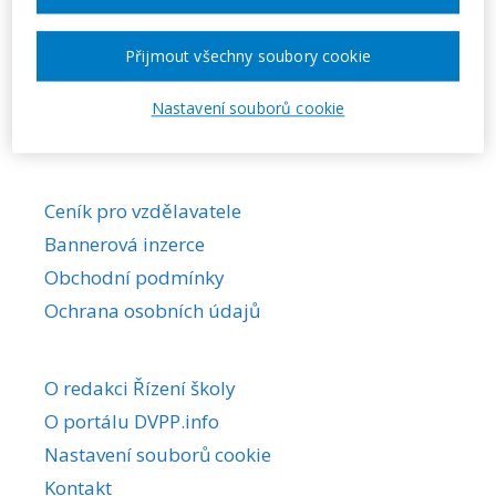
Požadovaná akce nebyla nalezena.
Přijmout všechny soubory cookie
Nastavení souborů cookie
Ceník pro vzdělavatele
Bannerová inzerce
Obchodní podmínky
Ochrana osobních údajů
O redakci Řízení školy
O portálu DVPP.info
Nastavení souborů cookie
Kontakt