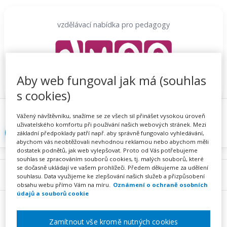
Přeskočit
na
vzdělávací nabídka pro pedagogy
obsah
Aby web fungoval jak má (souhlas
s cookies)
Proč se registrovat
Hlídací sojka
Registrace
Vážený návštěvníku, snažíme se ze všech sil přinášet vysokou úroveň
uživatelského komfortu při používání našich webových stránek. Mezi
Přihlásit
základní předpoklady patří např. aby správně fungovalo vyhledávání,
abychom vás neobtěžovali nevhodnou reklamou nebo abychom měli
dostatek podnětů, jak web vylepšovat. Proto od Vás potřebujeme
souhlas se zpracováním souborů cookies, tj. malých souborů, které
se dočasně ukládají ve vašem prohlížeči. Předem děkujeme za udělení
Menu
souhlasu. Data využijeme ke zlepšování našich služeb a přizpůsobení
obsahu webu přímo Vám na míru.
Oznámení o ochraně osobních
údajů a souborů cookie
Zamítnout vše kromě nutných cookies