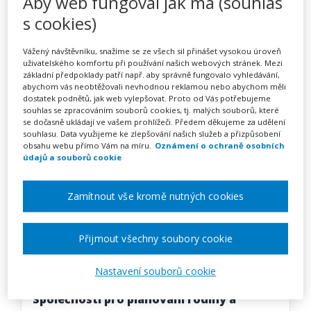
Aby web fungoval jak má (souhlas
Reference
s cookies)
Vážený návštěvníku, snažíme se ze všech sil přinášet vysokou úroveň
uživatelského komfortu při používání našich webových stránek. Mezi
základní předpoklady patří např. aby správně fungovalo vyhledávání,
abychom vás neobtěžovali nevhodnou reklamou nebo abychom měli
dostatek podnětů, jak web vylepšovat. Proto od Vás potřebujeme
souhlas se zpracováním souborů cookies, tj. malých souborů, které
se dočasně ukládají ve vašem prohlížeči. Předem děkujeme za udělení
souhlasu. Data využijeme ke zlepšování našich služeb a přizpůsobení
obsahu webu přímo Vám na míru.
Oznámení o ochraně osobních
údajů a souborů cookie
„Spolupráce s portálem dvpp.info je velmi
dobrá. Vychází nám vstříc i v případě našich
Zamítnout vše kromě nutných cookies
specifických potřeb při nastavení služby a to
hodně pomáhá zviditelnění našich
Přijmout všechny soubory cookie
vzdělávacích aktivit. Děkujeme!!“
Nastavení souborů cookie
Mgr. Zuzana Prouzová, výkonná ředitelka
Společnosti pro plánování rodiny a