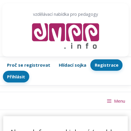
Přeskočit
na
vzdělávací nabídka pro pedagogy
obsah
Proč se registrovat
Hlídací sojka
Registrace
Přihlásit
Menu