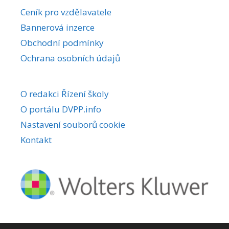
r
Ceník pro vzdělavatele
n
Bannerová inzerce
a
Obchodní podmínky
t
i
Ochrana osobních údajů
v
e
O redakci Řízení školy
:
O portálu DVPP.info
Nastavení souborů cookie
Kontakt