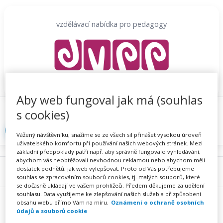
Přeskočit
na
vzdělávací nabídka pro pedagogy
obsah
Aby web fungoval jak má (souhlas
Proč se registrovat
Hlídací sojka
Registrace
s cookies)
Přihlásit
Vážený návštěvníku, snažíme se ze všech sil přinášet vysokou úroveň
uživatelského komfortu při používání našich webových stránek. Mezi
základní předpoklady patří např. aby správně fungovalo vyhledávání,
abychom vás neobtěžovali nevhodnou reklamou nebo abychom měli
dostatek podnětů, jak web vylepšovat. Proto od Vás potřebujeme
Menu
souhlas se zpracováním souborů cookies, tj. malých souborů, které
se dočasně ukládají ve vašem prohlížeči. Předem děkujeme za udělení
souhlasu. Data využijeme ke zlepšování našich služeb a přizpůsobení
obsahu webu přímo Vám na míru.
Oznámení o ochraně osobních
údajů a souborů cookie