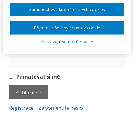
Přihlásit se
Zamítnout vše kromě nutných cookies
E-mail
Přijmout všechny soubory cookie
Nastavení souborů cookie
Heslo
Pamatovat si mě
A
Registrace
|
Zapomenuté heslo
l
t
e