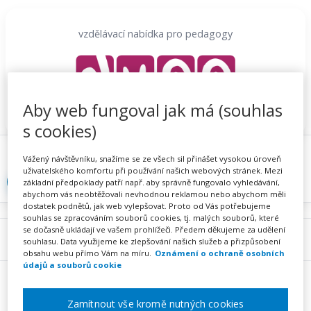
Přeskočit
na
vzdělávací nabídka pro pedagogy
obsah
Aby web fungoval jak má (souhlas
s cookies)
Proč se registrovat
Hlídací sojka
Registrace
Vážený návštěvníku, snažíme se ze všech sil přinášet vysokou úroveň
uživatelského komfortu při používání našich webových stránek. Mezi
Přihlásit
základní předpoklady patří např. aby správně fungovalo vyhledávání,
abychom vás neobtěžovali nevhodnou reklamou nebo abychom měli
dostatek podnětů, jak web vylepšovat. Proto od Vás potřebujeme
souhlas se zpracováním souborů cookies, tj. malých souborů, které
se dočasně ukládají ve vašem prohlížeči. Předem děkujeme za udělení
Menu
souhlasu. Data využijeme ke zlepšování našich služeb a přizpůsobení
obsahu webu přímo Vám na míru.
Oznámení o ochraně osobních
údajů a souborů cookie
Zamítnout vše kromě nutných cookies