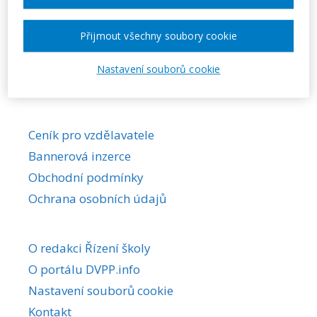
Požadovaná akce nebyla nalezena.
Přijmout všechny soubory cookie
Nastavení souborů cookie
Ceník pro vzdělavatele
Bannerová inzerce
Obchodní podmínky
Ochrana osobních údajů
O redakci Řízení školy
O portálu DVPP.info
Nastavení souborů cookie
Kontakt