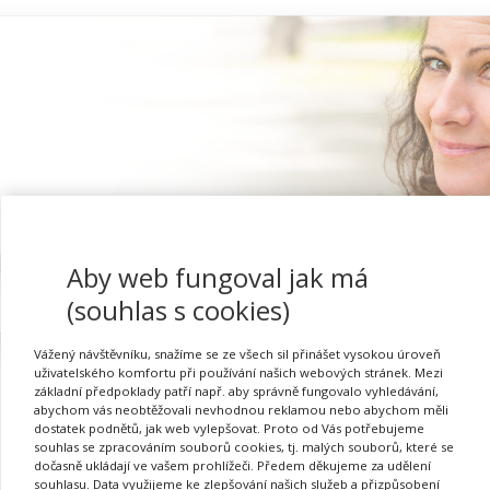
Aby web fungoval jak má
Proč se registrovat
(souhlas s cookies)
Vážený návštěvníku, snažíme se ze všech sil přinášet vysokou úroveň
uživatelského komfortu při používání našich webových stránek. Mezi
základní předpoklady patří např. aby správně fungovalo vyhledávání,
abychom vás neobtěžovali nevhodnou reklamou nebo abychom měli
dostatek podnětů, jak web vylepšovat. Proto od Vás potřebujeme
souhlas se zpracováním souborů cookies, tj. malých souborů, které se
dočasně ukládají ve vašem prohlížeči. Předem děkujeme za udělení
Požadovaná akce nebyla nalezena.
souhlasu. Data využijeme ke zlepšování našich služeb a přizpůsobení