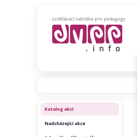
Přeskočit
na
vzdělávací nabídka pro pedagogy
obsah
Katalog akcí
Nadcházející akce