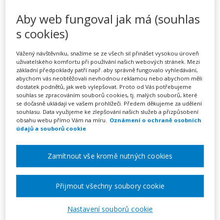
Time management a práce s
Aby web fungoval jak má (souhlas
cíli pro pedagogy
s cookies)
Vážený návštěvníku, snažíme se ze všech sil přinášet vysokou úroveň
uživatelského komfortu při používání našich webových stránek. Mezi
Pořádá
Akredika o.p.s.
základní předpoklady patří např. aby správně fungovalo vyhledávání,
abychom vás neobtěžovali nevhodnou reklamou nebo abychom měli
dostatek podnětů, jak web vylepšovat. Proto od Vás potřebujeme
TERMÍN
souhlas se zpracováním souborů cookies, tj. malých souborů, které
na klíč
se dočasně ukládají ve vašem prohlížeči. Předem děkujeme za udělení
souhlasu. Data využijeme ke zlepšování našich služeb a přizpůsobení
obsahu webu přímo Vám na míru.
Oznámení o ochraně osobních
MÍSTO
údajů a souborů cookie
Celá ČR
Zamítnout vše kromě nutných cookies
Zobrazit akci na webu pořadatele
Přijmout všechny soubory cookie
Nastavení souborů cookie
Popis akce