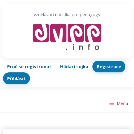
Přeskočit
na
vzdělávací nabídka pro pedagogy
obsah
Proč se registrovat
Hlídací sojka
Registrace
Přihlásit
Menu