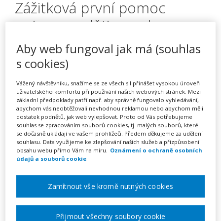
Zážitková první pomoc
nejen pro děti a pedagogy
Aby web fungoval jak má (souhlas
s cookies)
Pořádá
Akredika o.p.s.
Vážený návštěvníku, snažíme se ze všech sil přinášet vysokou úroveň
TERMÍN
uživatelského komfortu při používání našich webových stránek. Mezi
základní předpoklady patří např. aby správně fungovalo vyhledávání,
na klíč
abychom vás neobtěžovali nevhodnou reklamou nebo abychom měli
dostatek podnětů, jak web vylepšovat. Proto od Vás potřebujeme
souhlas se zpracováním souborů cookies, tj. malých souborů, které
MÍSTO
se dočasně ukládají ve vašem prohlížeči. Předem děkujeme za udělení
Celá ČR
souhlasu. Data využijeme ke zlepšování našich služeb a přizpůsobení
obsahu webu přímo Vám na míru.
Oznámení o ochraně osobních
údajů a souborů cookie
Zobrazit akci na webu pořadatele
Zamítnout vše kromě nutných cookies
Popis akce
Přijmout všechny soubory cookie