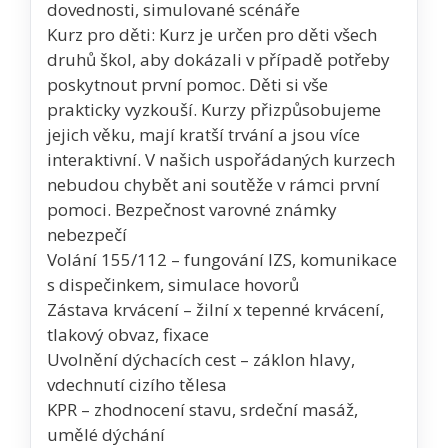
dovednosti, simulované scénáře
Kurz pro děti: Kurz je určen pro děti všech
druhů škol, aby dokázali v případě potřeby
poskytnout první pomoc. Děti si vše
prakticky vyzkouší. Kurzy přizpůsobujeme
jejich věku, mají kratší trvání a jsou více
interaktivní. V našich uspořádaných kurzech
nebudou chybět ani soutěže v rámci první
pomoci. Bezpečnost varovné známky
nebezpečí
Volání 155/112 – fungování IZS, komunikace
s dispečinkem, simulace hovorů
Zástava krvácení – žilní x tepenné krvácení,
tlakový obvaz, fixace
Uvolnění dýchacích cest – záklon hlavy,
vdechnutí cizího tělesa
KPR – zhodnocení stavu, srdeční masáž,
umělé dýchání