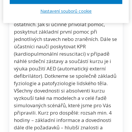
V kurzu se budeme zabývat tím, jak
Nastavení souborů cookie
rozpoznat zdraví ohrožující stavy, u sebe i
ostatních. Jak si účinně přivolat pomoc,
poskytnut základní první pomoc při
jednotlivých stavech nebo zraněních. Dále se
účastníci naučí poskytovat KPR
(kardiopulmonální resuscitaci) v případě
náhlé srdeční zástavy a součástí kurzu je i
výuka použití AED (automatický externí
defibrilátor). Dotkneme se společně základů
fyziologie a patofyziologie lidského těla.
Všechny dovednosti si absolventi kurzu
vyzkouší také na modelech a v celé řadě
simulovaných scénářů, které jsme pro Vás
připravili. Kurz pro dospělé: rozsah min. 4
hodiny – základní informace a dovednosti
dále dle požadavků – hlubší znalosti a