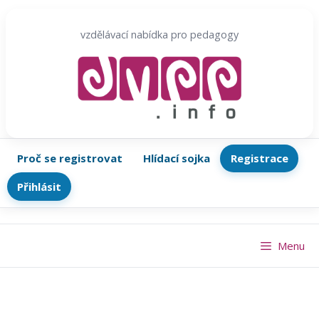
Přeskočit
na
vzdělávací nabídka pro pedagogy
obsah
Proč se registrovat
Hlídací sojka
Registrace
Přihlásit
Menu