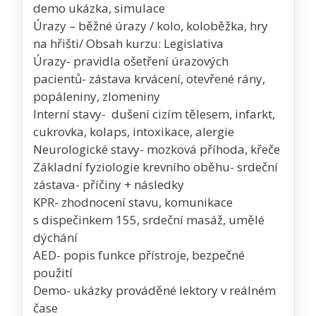
demo ukázka, simulace
Úrazy – běžné úrazy / kolo, koloběžka, hry
na hřišti/ Obsah kurzu: Legislativa
Úrazy- pravidla ošetření úrazových
pacientů- zástava krvácení, otevřené rány,
popáleniny, zlomeniny
Interní stavy- dušení cizím tělesem, infarkt,
cukrovka, kolaps, intoxikace, alergie
Neurologické stavy- mozková příhoda, křeče
Základní fyziologie krevního oběhu- srdeční
zástava- příčiny + následky
KPR- zhodnocení stavu, komunikace
s dispečinkem 155, srdeční masáž, umělé
dýchání
AED- popis funkce přístroje, bezpečné
použití
Demo- ukázky prováděné lektory v reálném
čase