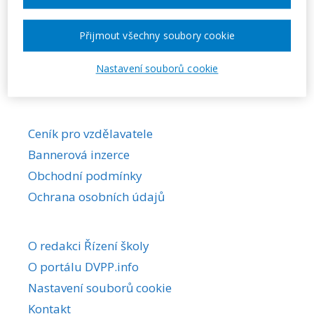
Požadovaná akce nebyla nalezena.
Přijmout všechny soubory cookie
Nastavení souborů cookie
Ceník pro vzdělavatele
Bannerová inzerce
Obchodní podmínky
Ochrana osobních údajů
O redakci Řízení školy
O portálu DVPP.info
Nastavení souborů cookie
Kontakt