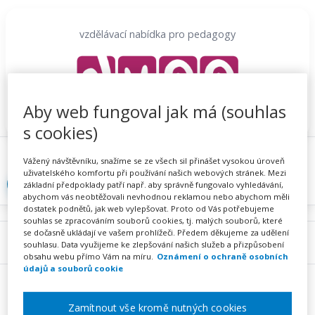
Přeskočit
na
vzdělávací nabídka pro pedagogy
obsah
Aby web fungoval jak má (souhlas
s cookies)
Proč se registrovat
Hlídací sojka
Registrace
Vážený návštěvníku, snažíme se ze všech sil přinášet vysokou úroveň
uživatelského komfortu při používání našich webových stránek. Mezi
Přihlásit
základní předpoklady patří např. aby správně fungovalo vyhledávání,
abychom vás neobtěžovali nevhodnou reklamou nebo abychom měli
dostatek podnětů, jak web vylepšovat. Proto od Vás potřebujeme
souhlas se zpracováním souborů cookies, tj. malých souborů, které
se dočasně ukládají ve vašem prohlížeči. Předem děkujeme za udělení
Menu
souhlasu. Data využijeme ke zlepšování našich služeb a přizpůsobení
obsahu webu přímo Vám na míru.
Oznámení o ochraně osobních
údajů a souborů cookie
Zamítnout vše kromě nutných cookies