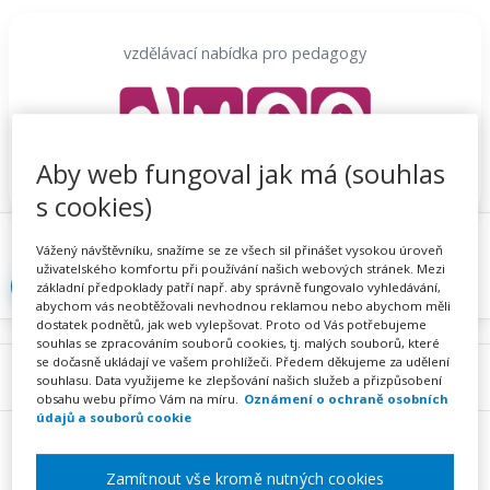
Přeskočit
na
vzdělávací nabídka pro pedagogy
obsah
Aby web fungoval jak má (souhlas
s cookies)
Proč se registrovat
Hlídací sojka
Registrace
Vážený návštěvníku, snažíme se ze všech sil přinášet vysokou úroveň
uživatelského komfortu při používání našich webových stránek. Mezi
Přihlásit
základní předpoklady patří např. aby správně fungovalo vyhledávání,
abychom vás neobtěžovali nevhodnou reklamou nebo abychom měli
dostatek podnětů, jak web vylepšovat. Proto od Vás potřebujeme
souhlas se zpracováním souborů cookies, tj. malých souborů, které
se dočasně ukládají ve vašem prohlížeči. Předem děkujeme za udělení
Menu
souhlasu. Data využijeme ke zlepšování našich služeb a přizpůsobení
obsahu webu přímo Vám na míru.
Oznámení o ochraně osobních
údajů a souborů cookie
Zamítnout vše kromě nutných cookies