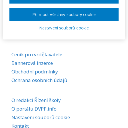
Požadovaná akce nebyla nalezena.
Přijmout všechny soubory cookie
Nastavení souborů cookie
Ceník pro vzdělavatele
Bannerová inzerce
Obchodní podmínky
Ochrana osobních údajů
O redakci Řízení školy
O portálu DVPP.info
Nastavení souborů cookie
Kontakt