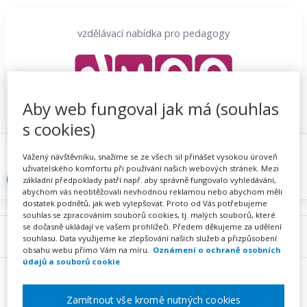
Přeskočit
na
vzdělávací nabídka pro pedagogy
obsah
Aby web fungoval jak má (souhlas
s cookies)
Proč se registrovat
Hlídací sojka
Registrace
Vážený návštěvníku, snažíme se ze všech sil přinášet vysokou úroveň
uživatelského komfortu při používání našich webových stránek. Mezi
Přihlásit
základní předpoklady patří např. aby správně fungovalo vyhledávání,
abychom vás neobtěžovali nevhodnou reklamou nebo abychom měli
dostatek podnětů, jak web vylepšovat. Proto od Vás potřebujeme
souhlas se zpracováním souborů cookies, tj. malých souborů, které
se dočasně ukládají ve vašem prohlížeči. Předem děkujeme za udělení
Menu
souhlasu. Data využijeme ke zlepšování našich služeb a přizpůsobení
obsahu webu přímo Vám na míru.
Oznámení o ochraně osobních
údajů a souborů cookie
Zamítnout vše kromě nutných cookies