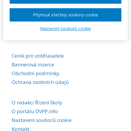
Požadovaná akce nebyla nalezena.
Přijmout všechny soubory cookie
Nastavení souborů cookie
Ceník pro vzdělavatele
Bannerová inzerce
Obchodní podmínky
Ochrana osobních údajů
O redakci Řízení školy
O portálu DVPP.info
Nastavení souborů cookie
Kontakt