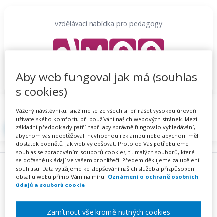
Přeskočit
na
vzdělávací nabídka pro pedagogy
obsah
Aby web fungoval jak má (souhlas
s cookies)
Proč se registrovat
Hlídací sojka
Registrace
Vážený návštěvníku, snažíme se ze všech sil přinášet vysokou úroveň
uživatelského komfortu při používání našich webových stránek. Mezi
Přihlásit
základní předpoklady patří např. aby správně fungovalo vyhledávání,
abychom vás neobtěžovali nevhodnou reklamou nebo abychom měli
dostatek podnětů, jak web vylepšovat. Proto od Vás potřebujeme
souhlas se zpracováním souborů cookies, tj. malých souborů, které
se dočasně ukládají ve vašem prohlížeči. Předem děkujeme za udělení
Menu
souhlasu. Data využijeme ke zlepšování našich služeb a přizpůsobení
obsahu webu přímo Vám na míru.
Oznámení o ochraně osobních
údajů a souborů cookie
Zamítnout vše kromě nutných cookies