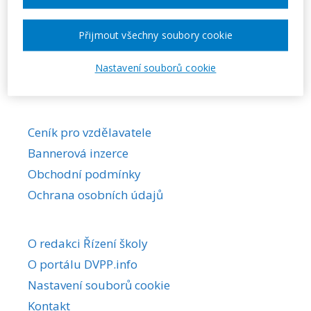
Požadovaná akce nebyla nalezena.
Přijmout všechny soubory cookie
Nastavení souborů cookie
Ceník pro vzdělavatele
Bannerová inzerce
Obchodní podmínky
Ochrana osobních údajů
O redakci Řízení školy
O portálu DVPP.info
Nastavení souborů cookie
Kontakt