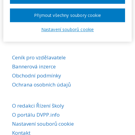
Požadovaná akce nebyla nalezena.
Přijmout všechny soubory cookie
Nastavení souborů cookie
Ceník pro vzdělavatele
Bannerová inzerce
Obchodní podmínky
Ochrana osobních údajů
O redakci Řízení školy
O portálu DVPP.info
Nastavení souborů cookie
Kontakt