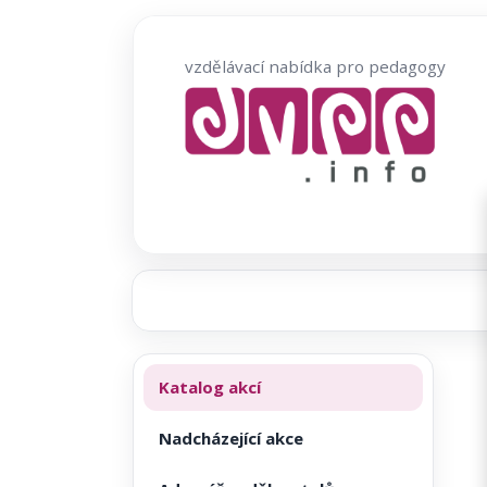
Přeskočit
na
vzdělávací nabídka pro pedagogy
obsah
Katalog akcí
Nadcházející akce