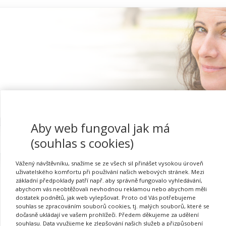
Aby web fungoval jak má
Proč se registrovat
(souhlas s cookies)
Vážený návštěvníku, snažíme se ze všech sil přinášet vysokou úroveň
uživatelského komfortu při používání našich webových stránek. Mezi
základní předpoklady patří např. aby správně fungovalo vyhledávání,
abychom vás neobtěžovali nevhodnou reklamou nebo abychom měli
dostatek podnětů, jak web vylepšovat. Proto od Vás potřebujeme
souhlas se zpracováním souborů cookies, tj. malých souborů, které se
dočasně ukládají ve vašem prohlížeči. Předem děkujeme za udělení
Požadovaná akce nebyla nalezena.
souhlasu. Data využijeme ke zlepšování našich služeb a přizpůsobení