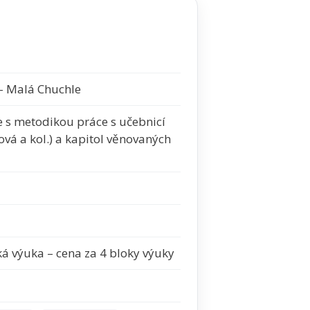
 - Malá Chuchle
e s metodikou práce s učebnicí
rtová a kol.) a kapitol věnovaných
cká výuka – cena za 4 bloky výuky