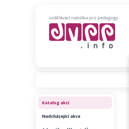
Přeskočit
na
vzdělávací nabídka pro pedagogy
obsah
Katalog akcí
Nadcházející akce