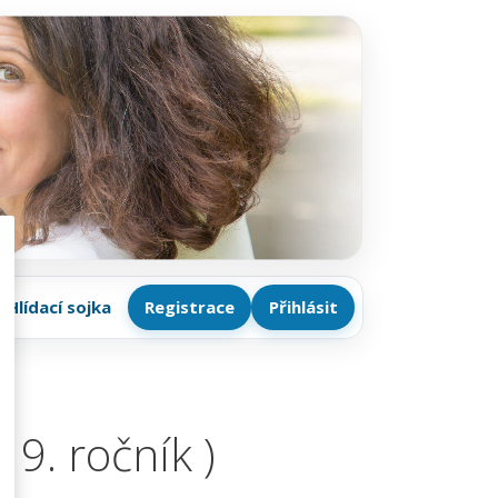
Hlídací sojka
Registrace
Přihlásit
– 9. ročník )