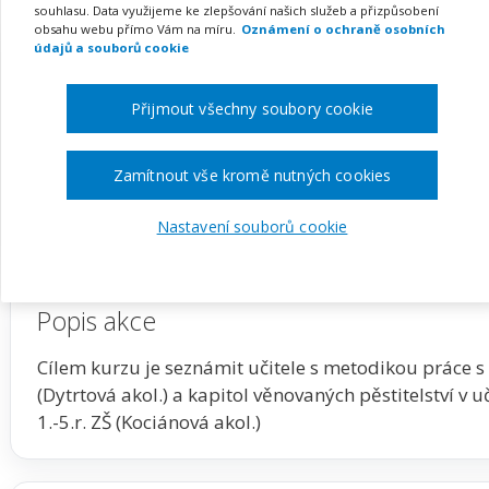
souhlasu. Data využijeme ke zlepšování našich služeb a přizpůsobení
obsahu webu přímo Vám na míru.
Oznámení o ochraně osobních
údajů a souborů cookie
Pořádá
Česká zemědělská univerzita v Praze, Insti
Přijmout všechny soubory cookie
TERMÍN
MÍSTO
na klíč
Celá ČR
Zamítnout vše kromě nutných cookies
Zobrazit akci na webu pořadatele
Nastavení souborů cookie
Popis akce
Cílem kurzu je seznámit učitele s metodikou práce s u
(Dytrtová akol.) a kapitol věnovaných pěstitelství v u
1.-5.r. ZŠ (Kociánová akol.)