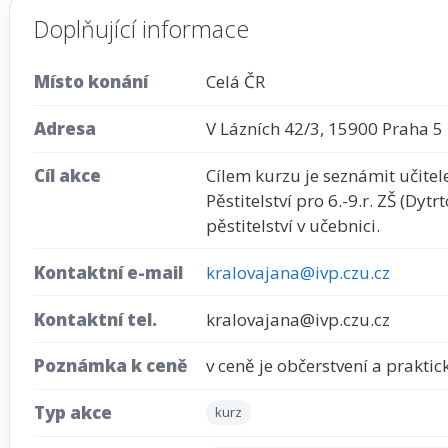
Doplňující informace
Místo konání
Celá ČR
Adresa
V Lázních 42/3, 15900 Praha 5
Cíl akce
Cílem kurzu je seznámit učitel
Pěstitelství pro 6.-9.r. ZŠ (Dyt
pěstitelství v učebnici.
Kontaktní e-mail
kralovajana@ivp.czu.cz
Kontaktní tel.
kralovajana@ivp.czu.cz
Poznámka k ceně
v ceně je občerstvení a prakti
Typ akce
kurz