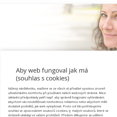
Aby web fungoval jak má
Proč se registrovat
(souhlas s cookies)
Vážený návštěvníku, snažíme se ze všech sil přinášet vysokou úroveň
uživatelského komfortu při používání našich webových stránek. Mezi
základní předpoklady patří např. aby správně fungovalo vyhledávání,
Pěstitelství pro ZŠ 1 ( 6. 
abychom vás neobtěžovali nevhodnou reklamou nebo abychom měli
dostatek podnětů, jak web vylepšovat. Proto od Vás potřebujeme
souhlas se zpracováním souborů cookies, tj. malých souborů, které se
dočasně ukládají ve vašem prohlížeči. Předem děkujeme za udělení