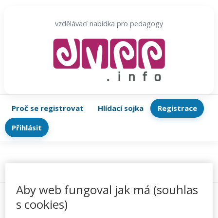
Přeskočit
na
vzdělávací nabídka pro pedagogy
obsah
Proč se registrovat
Hlídací sojka
Registrace
Přihlásit
Menu
Aby web fungoval jak má (souhlas
s cookies)