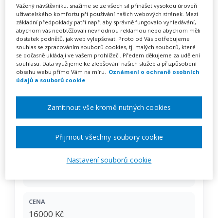
ONLINE kurz chůva do
Vážený návštěvníku, snažíme se ze všech sil přinášet vysokou úroveň
uživatelského komfortu při používání našich webových stránek. Mezi
zahájení povinné školní
základní předpoklady patří např. aby správně fungovalo vyhledávání,
abychom vás neobtěžovali nevhodnou reklamou nebo abychom měli
docházky – PODZIMNÍ KURZ
dostatek podnětů, jak web vylepšovat. Proto od Vás potřebujeme
souhlas se zpracováním souborů cookies, tj. malých souborů, které
– České Budějovice
se dočasně ukládají ve vašem prohlížeči. Předem děkujeme za udělení
souhlasu. Data využijeme ke zlepšování našich služeb a přizpůsobení
obsahu webu přímo Vám na míru.
Oznámení o ochraně osobních
údajů a souborů cookie
Pořádá
AM Solvo
Zamítnout vše kromě nutných cookies
TERMÍN
15. 09. 2025 - 20. 11. 2025
Přijmout všechny soubory cookie
Nastavení souborů cookie
MÍSTO
ONLINE
CENA
16000 Kč