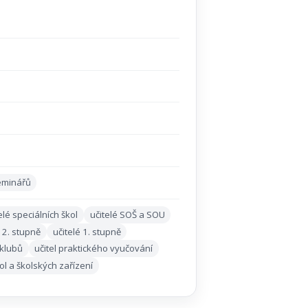
eminářů
elé speciálních škol
učitelé SOŠ a SOU
é 2. stupně
učitelé 1. stupně
 klubů
učitel praktického vyučování
kol a školských zařízení