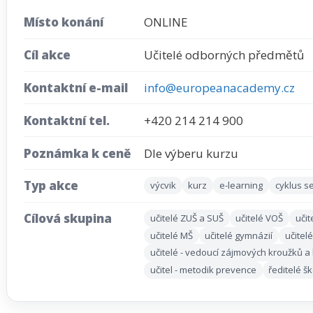
Místo konání
ONLINE
Cíl akce
Učitelé odborných předmětů
Kontaktní e-mail
info@europeanacademy.cz
Kontaktní tel.
+420 214 214 900
Poznámka k ceně
Dle výberu kurzu
Typ akce
výcvik
kurz
e-learning
cyklus s
Cílová skupina
učitelé ZUŠ a SUŠ
učitelé VOŠ
učit
učitelé MŠ
učitelé gymnázií
učitel
učitelé - vedoucí zájmových kroužků a
učitel - metodik prevence
ředitelé š