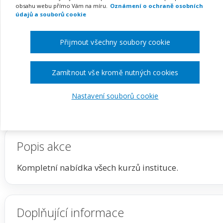
obsahu webu přímo Vám na míru.
Oznámení o ochraně osobních
údajů a souborů cookie
Pořádá
Evropská akademie vzdělávání SE
Přijmout všechny soubory cookie
TERMÍN
MÍSTO
na klíč
ONLINE
Zamítnout vše kromě nutných cookies
Zobrazit akci na webu pořadatele
Nastavení souborů cookie
Popis akce
Kompletní nabídka všech kurzů instituce.
Doplňující informace