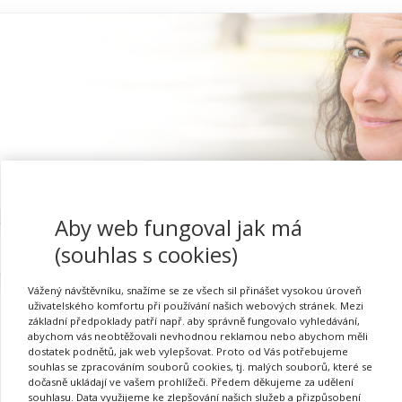
Aby web fungoval jak má
Proč se registrovat
(souhlas s cookies)
Vážený návštěvníku, snažíme se ze všech sil přinášet vysokou úroveň
uživatelského komfortu při používání našich webových stránek. Mezi
základní předpoklady patří např. aby správně fungovalo vyhledávání,
abychom vás neobtěžovali nevhodnou reklamou nebo abychom měli
Nabídka DVPP studií
dostatek podnětů, jak web vylepšovat. Proto od Vás potřebujeme
souhlas se zpracováním souborů cookies, tj. malých souborů, které se
dočasně ukládají ve vašem prohlížeči. Předem děkujeme za udělení
souhlasu. Data využijeme ke zlepšování našich služeb a přizpůsobení