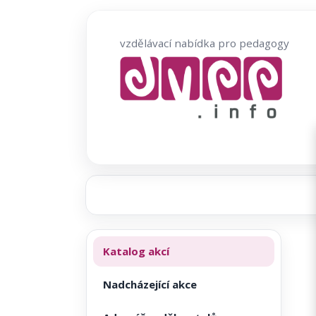
Přeskočit
na
vzdělávací nabídka pro pedagogy
obsah
Katalog akcí
Nadcházející akce