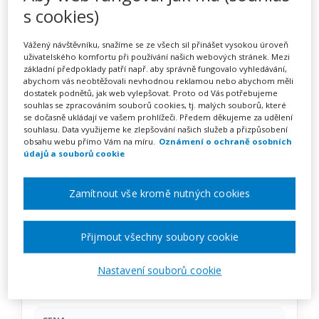
Chůva pro děti v dětské
s cookies)
skupině 69-073-M
Vážený návštěvníku, snažíme se ze všech sil přinášet vysokou úroveň
(kombinovaný, akreditovaný)
uživatelského komfortu při používání našich webových stránek. Mezi
základní předpoklady patří např. aby správně fungovalo vyhledávání,
– PRÁZDNINOVÝ KURZ
abychom vás neobtěžovali nevhodnou reklamou nebo abychom měli
dostatek podnětů, jak web vylepšovat. Proto od Vás potřebujeme
České Budějovice
souhlas se zpracováním souborů cookies, tj. malých souborů, které
se dočasně ukládají ve vašem prohlížeči. Předem děkujeme za udělení
souhlasu. Data využijeme ke zlepšování našich služeb a přizpůsobení
obsahu webu přímo Vám na míru.
Oznámení o ochraně osobních
údajů a souborů cookie
Pořádá
AM Solvo
Zamítnout vše kromě nutných cookies
TERMÍN
13. 07. 2026 - 20. 09. 2026
Přijmout všechny soubory cookie
MÍSTO
Nastavení souborů cookie
Jihočeský