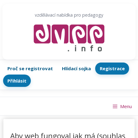
Přeskočit
na
vzdělávací nabídka pro pedagogy
obsah
Proč se registrovat
Hlídací sojka
Registrace
Přihlásit
Menu
Aby web fungoval jak má (souhlas