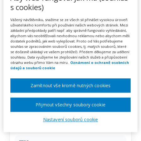
Chůva pro děti v dětské
s cookies)
skupině 69-073-M
Vážený návštěvníku, snažíme se ze všech sil přinášet vysokou úroveň
(kombinovaný, akreditovaný)
uživatelského komfortu při používání našich webových stránek. Mezi
základní předpoklady patří např. aby správně fungovalo vyhledávání,
– PRÁZDNINOVÝ KURZ
abychom vás neobtěžovali nevhodnou reklamou nebo abychom měli
dostatek podnětů, jak web vylepšovat. Proto od Vás potřebujeme
PLZEŇ
souhlas se zpracováním souborů cookies, tj. malých souborů, které
se dočasně ukládají ve vašem prohlížeči. Předem děkujeme za udělení
souhlasu. Data využijeme ke zlepšování našich služeb a přizpůsobení
obsahu webu přímo Vám na míru.
Oznámení o ochraně osobních
údajů a souborů cookie
Pořádá
AM Solvo
Zamítnout vše kromě nutných cookies
TERMÍN
13. 07. 2026 - 20. 09. 2026
Přijmout všechny soubory cookie
MÍSTO
Nastavení souborů cookie
Plzeňský