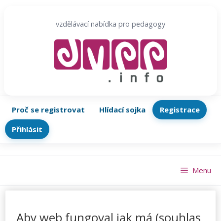
Přeskočit
na
vzdělávací nabídka pro pedagogy
obsah
Proč se registrovat
Hlídací sojka
Registrace
Přihlásit
Menu
Aby web fungoval jak má (souhlas