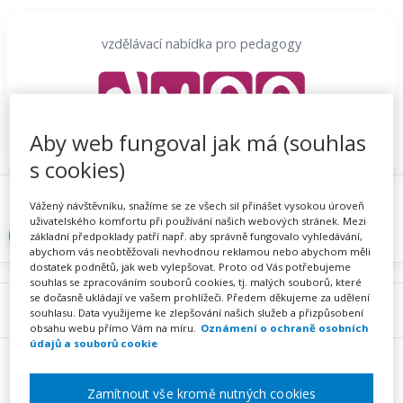
Přeskočit
na
vzdělávací nabídka pro pedagogy
obsah
Aby web fungoval jak má (souhlas
s cookies)
Proč se registrovat
Hlídací sojka
Registrace
Vážený návštěvníku, snažíme se ze všech sil přinášet vysokou úroveň
uživatelského komfortu při používání našich webových stránek. Mezi
Přihlásit
základní předpoklady patří např. aby správně fungovalo vyhledávání,
abychom vás neobtěžovali nevhodnou reklamou nebo abychom měli
dostatek podnětů, jak web vylepšovat. Proto od Vás potřebujeme
souhlas se zpracováním souborů cookies, tj. malých souborů, které
se dočasně ukládají ve vašem prohlížeči. Předem děkujeme za udělení
Menu
souhlasu. Data využijeme ke zlepšování našich služeb a přizpůsobení
obsahu webu přímo Vám na míru.
Oznámení o ochraně osobních
údajů a souborů cookie
Zamítnout vše kromě nutných cookies