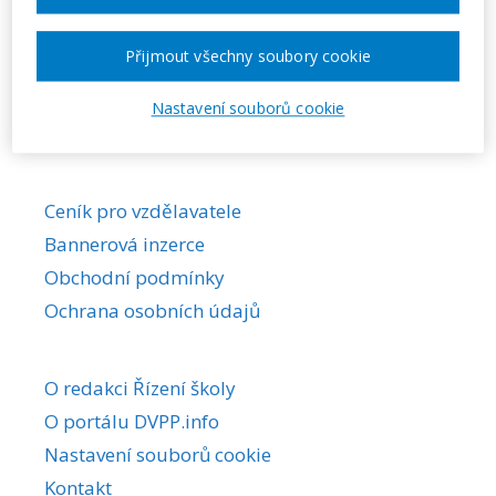
Požadovaná akce nebyla nalezena.
Přijmout všechny soubory cookie
Nastavení souborů cookie
Ceník pro vzdělavatele
Bannerová inzerce
Obchodní podmínky
Ochrana osobních údajů
O redakci Řízení školy
O portálu DVPP.info
Nastavení souborů cookie
Kontakt