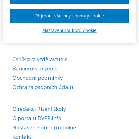
Požadovaná akce nebyla nalezena.
Přijmout všechny soubory cookie
Nastavení souborů cookie
Ceník pro vzdělavatele
Bannerová inzerce
Obchodní podmínky
Ochrana osobních údajů
O redakci Řízení školy
O portálu DVPP.info
Nastavení souborů cookie
Kontakt