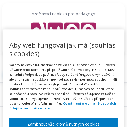
Přeskočit
na
vzdělávací nabídka pro pedagogy
obsah
Aby web fungoval jak má (souhlas
s cookies)
Proč se registrovat
Hlídací sojka
Registrace
Vážený návštěvníku, snažíme se ze všech sil přinášet vysokou úroveň
uživatelského komfortu při používání našich webových stránek. Mezi
Přihlásit
základní předpoklady patří např. aby správně fungovalo vyhledávání,
abychom vás neobtěžovali nevhodnou reklamou nebo abychom měli
dostatek podnětů, jak web vylepšovat. Proto od Vás potřebujeme
souhlas se zpracováním souborů cookies, tj. malých souborů, které
se dočasně ukládají ve vašem prohlížeči. Předem děkujeme za udělení
Menu
souhlasu. Data využijeme ke zlepšování našich služeb a přizpůsobení
obsahu webu přímo Vám na míru.
Oznámení o ochraně osobních
údajů a souborů cookie
Zamítnout vše kromě nutných cookies