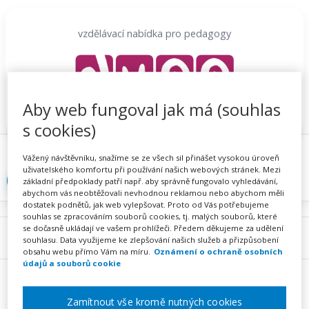
Přeskočit
na
vzdělávací nabídka pro pedagogy
obsah
Aby web fungoval jak má (souhlas
s cookies)
Proč se registrovat
Hlídací sojka
Registrace
Vážený návštěvníku, snažíme se ze všech sil přinášet vysokou úroveň
uživatelského komfortu při používání našich webových stránek. Mezi
Přihlásit
základní předpoklady patří např. aby správně fungovalo vyhledávání,
abychom vás neobtěžovali nevhodnou reklamou nebo abychom měli
dostatek podnětů, jak web vylepšovat. Proto od Vás potřebujeme
souhlas se zpracováním souborů cookies, tj. malých souborů, které
se dočasně ukládají ve vašem prohlížeči. Předem děkujeme za udělení
Menu
souhlasu. Data využijeme ke zlepšování našich služeb a přizpůsobení
obsahu webu přímo Vám na míru.
Oznámení o ochraně osobních
údajů a souborů cookie
Zamítnout vše kromě nutných cookies