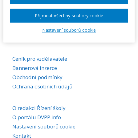
Požadovaná akce nebyla nalezena.
Přijmout všechny soubory cookie
Nastavení souborů cookie
Ceník pro vzdělavatele
Bannerová inzerce
Obchodní podmínky
Ochrana osobních údajů
O redakci Řízení školy
O portálu DVPP.info
Nastavení souborů cookie
Kontakt