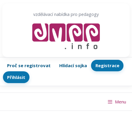
Přeskočit
na
vzdělávací nabídka pro pedagogy
obsah
Proč se registrovat
Hlídací sojka
Registrace
Přihlásit
Menu