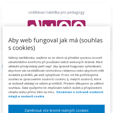
Přeskočit
na
vzdělávací nabídka pro pedagogy
obsah
Aby web fungoval jak má (souhlas
s cookies)
Proč se registrovat
Hlídací sojka
Registrace
Vážený návštěvníku, snažíme se ze všech sil přinášet vysokou úroveň
uživatelského komfortu při používání našich webových stránek. Mezi
Přihlásit
základní předpoklady patří např. aby správně fungovalo vyhledávání,
abychom vás neobtěžovali nevhodnou reklamou nebo abychom měli
dostatek podnětů, jak web vylepšovat. Proto od Vás potřebujeme
souhlas se zpracováním souborů cookies, tj. malých souborů, které
se dočasně ukládají ve vašem prohlížeči. Předem děkujeme za udělení
Menu
souhlasu. Data využijeme ke zlepšování našich služeb a přizpůsobení
obsahu webu přímo Vám na míru.
Oznámení o ochraně osobních
údajů a souborů cookie
Zamítnout vše kromě nutných cookies