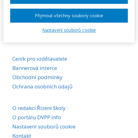
Požadovaná akce nebyla nalezena.
Přijmout všechny soubory cookie
Nastavení souborů cookie
Ceník pro vzdělavatele
Bannerová inzerce
Obchodní podmínky
Ochrana osobních údajů
O redakci Řízení školy
O portálu DVPP.info
Nastavení souborů cookie
Kontakt