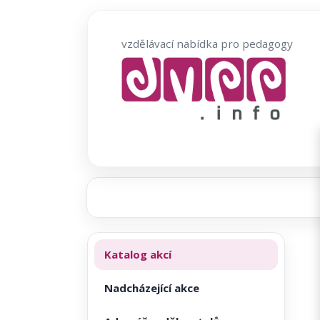
Přeskočit
na
vzdělávací nabídka pro pedagogy
obsah
Katalog akcí
Nadcházející akce