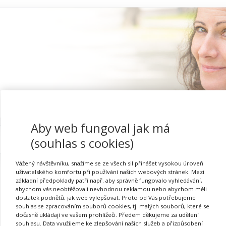
Aby web fungoval jak má
Proč se registrovat
(souhlas s cookies)
Vážený návštěvníku, snažíme se ze všech sil přinášet vysokou úroveň
uživatelského komfortu při používání našich webových stránek. Mezi
základní předpoklady patří např. aby správně fungovalo vyhledávání,
abychom vás neobtěžovali nevhodnou reklamou nebo abychom měli
dostatek podnětů, jak web vylepšovat. Proto od Vás potřebujeme
souhlas se zpracováním souborů cookies, tj. malých souborů, které se
dočasně ukládají ve vašem prohlížeči. Předem děkujeme za udělení
Požadovaná akce nebyla nalezena.
souhlasu. Data využijeme ke zlepšování našich služeb a přizpůsobení