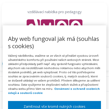
Přeskočit
na
vzdělávací nabídka pro pedagogy
obsah
Aby web fungoval jak má (souhlas
s cookies)
Proč se registrovat
Hlídací sojka
Registrace
Vážený návštěvníku, snažíme se ze všech sil přinášet vysokou úroveň
uživatelského komfortu při používání našich webových stránek. Mezi
Přihlásit
základní předpoklady patří např. aby správně fungovalo vyhledávání,
abychom vás neobtěžovali nevhodnou reklamou nebo abychom měli
dostatek podnětů, jak web vylepšovat. Proto od Vás potřebujeme
souhlas se zpracováním souborů cookies, tj. malých souborů, které
se dočasně ukládají ve vašem prohlížeči. Předem děkujeme za udělení
Menu
souhlasu. Data využijeme ke zlepšování našich služeb a přizpůsobení
obsahu webu přímo Vám na míru.
Oznámení o ochraně osobních
údajů a souborů cookie
Zamítnout vše kromě nutných cookies