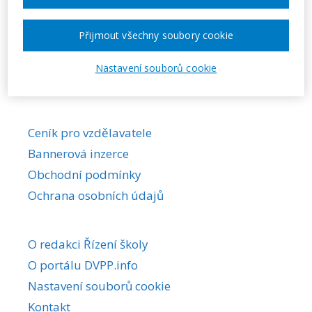
Požadovaná akce nebyla nalezena.
Přijmout všechny soubory cookie
Nastavení souborů cookie
Ceník pro vzdělavatele
Bannerová inzerce
Obchodní podmínky
Ochrana osobních údajů
O redakci Řízení školy
O portálu DVPP.info
Nastavení souborů cookie
Kontakt