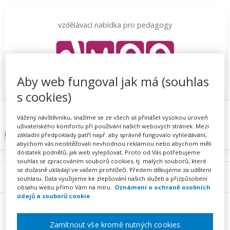
Přeskočit
na
vzdělávací nabídka pro pedagogy
obsah
Aby web fungoval jak má (souhlas
s cookies)
Proč se registrovat
Hlídací sojka
Registrace
Vážený návštěvníku, snažíme se ze všech sil přinášet vysokou úroveň
uživatelského komfortu při používání našich webových stránek. Mezi
Přihlásit
základní předpoklady patří např. aby správně fungovalo vyhledávání,
abychom vás neobtěžovali nevhodnou reklamou nebo abychom měli
dostatek podnětů, jak web vylepšovat. Proto od Vás potřebujeme
souhlas se zpracováním souborů cookies, tj. malých souborů, které
se dočasně ukládají ve vašem prohlížeči. Předem děkujeme za udělení
Menu
souhlasu. Data využijeme ke zlepšování našich služeb a přizpůsobení
obsahu webu přímo Vám na míru.
Oznámení o ochraně osobních
údajů a souborů cookie
Zamítnout vše kromě nutných cookies