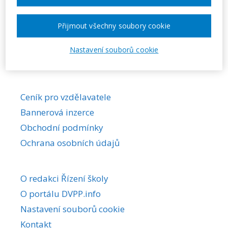
Požadovaná akce nebyla nalezena.
Přijmout všechny soubory cookie
Nastavení souborů cookie
Ceník pro vzdělavatele
Bannerová inzerce
Obchodní podmínky
Ochrana osobních údajů
O redakci Řízení školy
O portálu DVPP.info
Nastavení souborů cookie
Kontakt