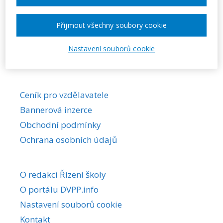
Požadovaná akce nebyla nalezena.
Přijmout všechny soubory cookie
Nastavení souborů cookie
Ceník pro vzdělavatele
Bannerová inzerce
Obchodní podmínky
Ochrana osobních údajů
O redakci Řízení školy
O portálu DVPP.info
Nastavení souborů cookie
Kontakt