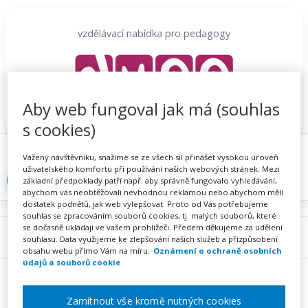
Přeskočit
na
vzdělávací nabídka pro pedagogy
obsah
Aby web fungoval jak má (souhlas
s cookies)
Proč se registrovat
Hlídací sojka
Registrace
Vážený návštěvníku, snažíme se ze všech sil přinášet vysokou úroveň
uživatelského komfortu při používání našich webových stránek. Mezi
Přihlásit
základní předpoklady patří např. aby správně fungovalo vyhledávání,
abychom vás neobtěžovali nevhodnou reklamou nebo abychom měli
dostatek podnětů, jak web vylepšovat. Proto od Vás potřebujeme
souhlas se zpracováním souborů cookies, tj. malých souborů, které
se dočasně ukládají ve vašem prohlížeči. Předem děkujeme za udělení
Menu
souhlasu. Data využijeme ke zlepšování našich služeb a přizpůsobení
obsahu webu přímo Vám na míru.
Oznámení o ochraně osobních
údajů a souborů cookie
Zamítnout vše kromě nutných cookies