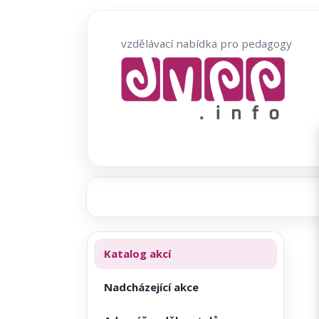
Přeskočit
na
vzdělávací nabídka pro pedagogy
obsah
Katalog akcí
Nadcházející akce