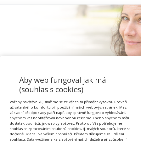
Aby web fungoval jak má
Proč se registrovat
(souhlas s cookies)
Vážený návštěvníku, snažíme se ze všech sil přinášet vysokou úroveň
uživatelského komfortu při používání našich webových stránek. Mezi
základní předpoklady patří např. aby správně fungovalo vyhledávání,
abychom vás neobtěžovali nevhodnou reklamou nebo abychom měli
dostatek podnětů, jak web vylepšovat. Proto od Vás potřebujeme
souhlas se zpracováním souborů cookies, tj. malých souborů, které se
dočasně ukládají ve vašem prohlížeči. Předem děkujeme za udělení
Požadovaná akce nebyla nalezena.
souhlasu. Data využijeme ke zlepšování našich služeb a přizpůsobení