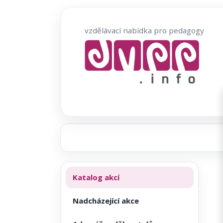
Přeskočit
na
vzdělávací nabídka pro pedagogy
obsah
Katalog akcí
Nadcházející akce