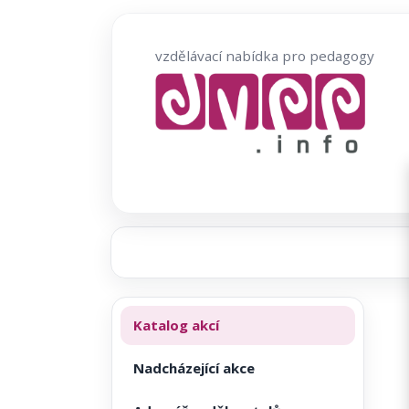
Přeskočit
na
vzdělávací nabídka pro pedagogy
obsah
Katalog akcí
Nadcházející akce