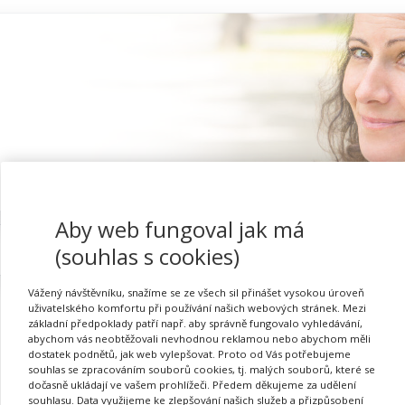
Aby web fungoval jak má
Proč se registrovat
(souhlas s cookies)
Vážený návštěvníku, snažíme se ze všech sil přinášet vysokou úroveň
uživatelského komfortu při používání našich webových stránek. Mezi
základní předpoklady patří např. aby správně fungovalo vyhledávání,
abychom vás neobtěžovali nevhodnou reklamou nebo abychom měli
dostatek podnětů, jak web vylepšovat. Proto od Vás potřebujeme
souhlas se zpracováním souborů cookies, tj. malých souborů, které se
dočasně ukládají ve vašem prohlížeči. Předem děkujeme za udělení
Požadovaná akce nebyla nalezena.
souhlasu. Data využijeme ke zlepšování našich služeb a přizpůsobení