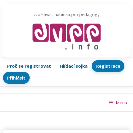
Přeskočit
na
vzdělávací nabídka pro pedagogy
obsah
Proč se registrovat
Hlídací sojka
Registrace
Přihlásit
Menu