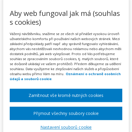
WEBINÁŘ: FORMATIVNÍ
Aby web fungoval jak má (souhlas
HODNOCENÍ A
s cookies)
SEBEHODNOCENÍ PRO MŠ
Vážený návštěvníku, snažíme se ze všech sil přinášet vysokou úroveň
uživatelského komfortu při používání našich webových stránek. Mezi
základní předpoklady patří např. aby správně fungovalo vyhledávání,
Pořádá
ACADEMY EDUCATION s.r.o.,
abychom vás neobtěžovali nevhodnou reklamou nebo abychom měli
dostatek podnětů, jak web vylepšovat. Proto od Vás potřebujeme
vzdělávací zařízení a zařízení pro další
souhlas se zpracováním souborů cookies, tj. malých souborů, které
vzdělávání pedagog. pracovníků
se dočasně ukládají ve vašem prohlížeči. Předem děkujeme za udělení
souhlasu. Data využijeme ke zlepšování našich služeb a přizpůsobení
obsahu webu přímo Vám na míru.
Oznámení o ochraně osobních
TERMÍN
údajů a souborů cookie
12. 11. 2025
Zamítnout vše kromě nutných cookies
MÍSTO
ONLINE
Přijmout všechny soubory cookie
CENA
Nastavení souborů cookie