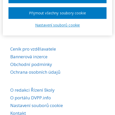
Požadovaná akce nebyla nalezena.
Přijmout všechny soubory cookie
Nastavení souborů cookie
Ceník pro vzdělavatele
Bannerová inzerce
Obchodní podmínky
Ochrana osobních údajů
O redakci Řízení školy
O portálu DVPP.info
Nastavení souborů cookie
Kontakt