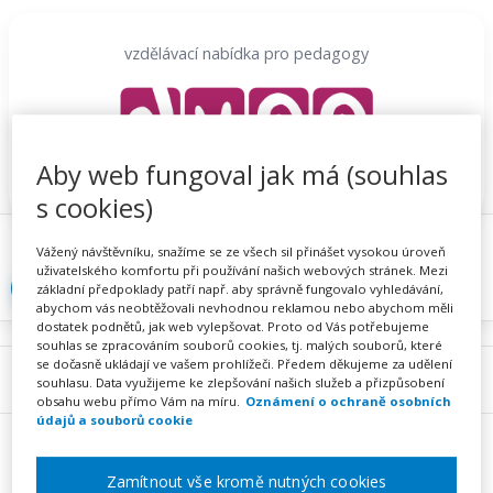
Přeskočit
na
vzdělávací nabídka pro pedagogy
obsah
Aby web fungoval jak má (souhlas
s cookies)
Proč se registrovat
Hlídací sojka
Registrace
Vážený návštěvníku, snažíme se ze všech sil přinášet vysokou úroveň
uživatelského komfortu při používání našich webových stránek. Mezi
Přihlásit
základní předpoklady patří např. aby správně fungovalo vyhledávání,
abychom vás neobtěžovali nevhodnou reklamou nebo abychom měli
dostatek podnětů, jak web vylepšovat. Proto od Vás potřebujeme
souhlas se zpracováním souborů cookies, tj. malých souborů, které
se dočasně ukládají ve vašem prohlížeči. Předem děkujeme za udělení
Menu
souhlasu. Data využijeme ke zlepšování našich služeb a přizpůsobení
obsahu webu přímo Vám na míru.
Oznámení o ochraně osobních
údajů a souborů cookie
Zamítnout vše kromě nutných cookies