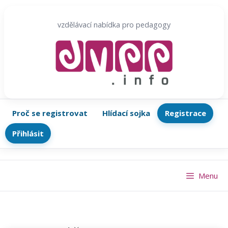
Přeskočit
na
vzdělávací nabídka pro pedagogy
obsah
Proč se registrovat
Hlídací sojka
Registrace
Přihlásit
Menu