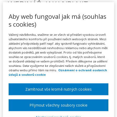
WEBINÁŘ: JAK VYPLNIT
VÝKAZ R44-99 A OSTATNÍ
Aby web fungoval jak má (souhlas
PROBLEMATIKA SPOJENÁ S
s cookies)
PODPŮRNÝMI OPATŘENÍMI
Vážený návštěvníku, snažíme se ze všech sil přinášet vysokou úroveň
uživatelského komfortu při používání našich webových stránek. Mezi
základní předpoklady patří např. aby správně fungovalo vyhledávání,
abychom vás neobtěžovali nevhodnou reklamou nebo abychom měli
dostatek podnětů, jak web vylepšovat. Proto od Vás potřebujeme
Pořádá
ACADEMY EDUCATION s.r.o.,
souhlas se zpracováním souborů cookies, tj. malých souborů, které
vzdělávací zařízení a zařízení pro další
se dočasně ukládají ve vašem prohlížeči. Předem děkujeme za udělení
vzdělávání pedagog. pracovníků
souhlasu. Data využijeme ke zlepšování našich služeb a přizpůsobení
obsahu webu přímo Vám na míru.
Oznámení o ochraně osobních
údajů a souborů cookie
TERMÍN
26. 11. 2025
Zamítnout vše kromě nutných cookies
MÍSTO
Přijmout všechny soubory cookie
ONLINE