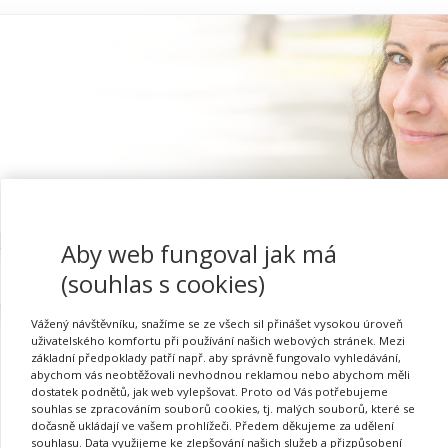
Aby web fungoval jak má
Proč se registrovat
(souhlas s cookies)
Vážený návštěvníku, snažíme se ze všech sil přinášet vysokou úroveň
uživatelského komfortu při používání našich webových stránek. Mezi
základní předpoklady patří např. aby správně fungovalo vyhledávání,
abychom vás neobtěžovali nevhodnou reklamou nebo abychom měli
dostatek podnětů, jak web vylepšovat. Proto od Vás potřebujeme
souhlas se zpracováním souborů cookies, tj. malých souborů, které se
dočasně ukládají ve vašem prohlížeči. Předem děkujeme za udělení
Požadovaná akce nebyla nalezena.
souhlasu. Data využijeme ke zlepšování našich služeb a přizpůsobení