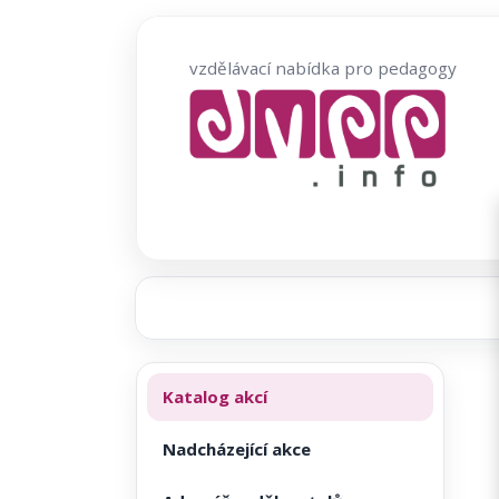
Přeskočit
na
vzdělávací nabídka pro pedagogy
obsah
Katalog akcí
Nadcházející akce