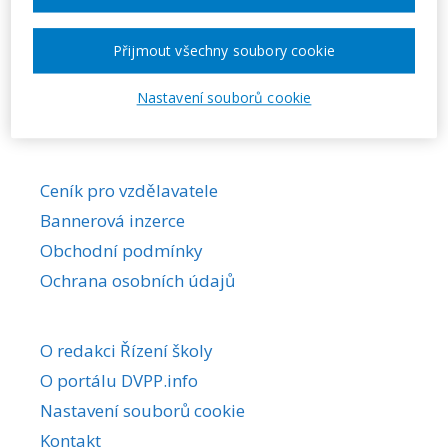
Požadovaná akce nebyla nalezena.
Přijmout všechny soubory cookie
Nastavení souborů cookie
Ceník pro vzdělavatele
Bannerová inzerce
Obchodní podmínky
Ochrana osobních údajů
O redakci Řízení školy
O portálu DVPP.info
Nastavení souborů cookie
Kontakt