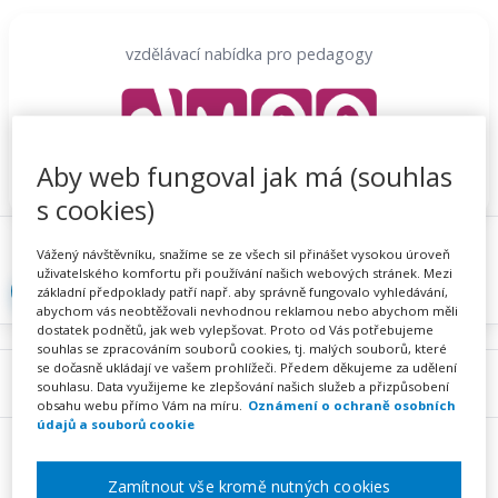
Přeskočit
na
vzdělávací nabídka pro pedagogy
obsah
Aby web fungoval jak má (souhlas
s cookies)
Proč se registrovat
Hlídací sojka
Registrace
Vážený návštěvníku, snažíme se ze všech sil přinášet vysokou úroveň
uživatelského komfortu při používání našich webových stránek. Mezi
Přihlásit
základní předpoklady patří např. aby správně fungovalo vyhledávání,
abychom vás neobtěžovali nevhodnou reklamou nebo abychom měli
dostatek podnětů, jak web vylepšovat. Proto od Vás potřebujeme
souhlas se zpracováním souborů cookies, tj. malých souborů, které
se dočasně ukládají ve vašem prohlížeči. Předem děkujeme za udělení
Menu
souhlasu. Data využijeme ke zlepšování našich služeb a přizpůsobení
obsahu webu přímo Vám na míru.
Oznámení o ochraně osobních
údajů a souborů cookie
Zamítnout vše kromě nutných cookies