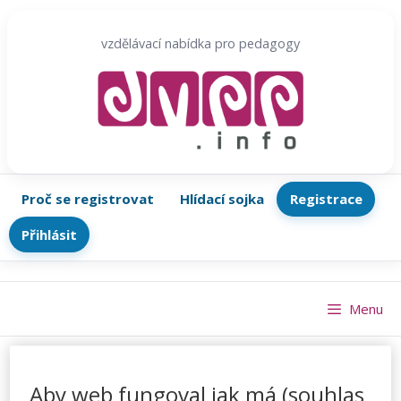
Přeskočit
na
vzdělávací nabídka pro pedagogy
obsah
Proč se registrovat
Hlídací sojka
Registrace
Přihlásit
Menu
Aby web fungoval jak má (souhlas