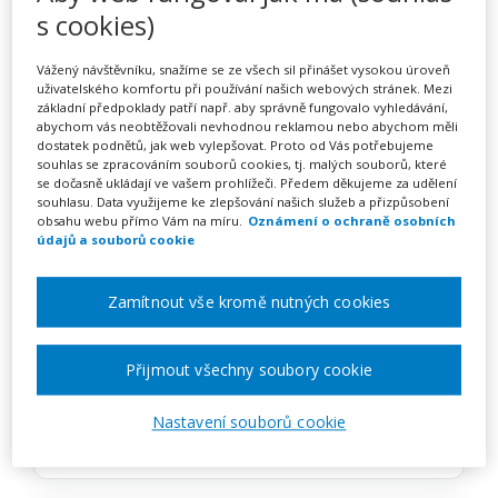
Praktická pedagogika
s cookies)
Vážený návštěvníku, snažíme se ze všech sil přinášet vysokou úroveň
uživatelského komfortu při používání našich webových stránek. Mezi
Pořádá
LEARN & LEAD
základní předpoklady patří např. aby správně fungovalo vyhledávání,
abychom vás neobtěžovali nevhodnou reklamou nebo abychom měli
dostatek podnětů, jak web vylepšovat. Proto od Vás potřebujeme
TERMÍN
souhlas se zpracováním souborů cookies, tj. malých souborů, které
se dočasně ukládají ve vašem prohlížeči. Předem děkujeme za udělení
14. 09. 2026
souhlasu. Data využijeme ke zlepšování našich služeb a přizpůsobení
obsahu webu přímo Vám na míru.
Oznámení o ochraně osobních
údajů a souborů cookie
MÍSTO
Moravskoslezský
Zamítnout vše kromě nutných cookies
CENA
2150 Kč
Přijmout všechny soubory cookie
Nastavení souborů cookie
Zobrazit akci na webu pořadatele