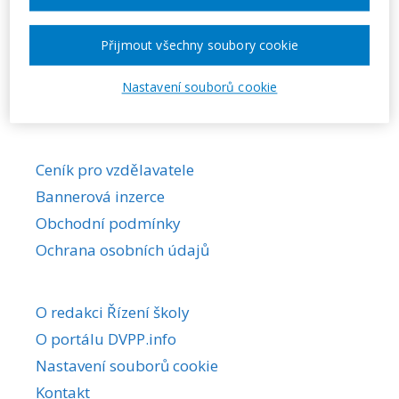
Požadovaná akce nebyla nalezena.
Přijmout všechny soubory cookie
Nastavení souborů cookie
Ceník pro vzdělavatele
Bannerová inzerce
Obchodní podmínky
Ochrana osobních údajů
O redakci Řízení školy
O portálu DVPP.info
Nastavení souborů cookie
Kontakt