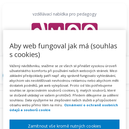
Přeskočit
na
vzdělávací nabídka pro pedagogy
obsah
Aby web fungoval jak má (souhlas
s cookies)
Proč se registrovat
Hlídací sojka
Registrace
Vážený návštěvníku, snažíme se ze všech sil přinášet vysokou úroveň
uživatelského komfortu při používání našich webových stránek. Mezi
Přihlásit
základní předpoklady patří např. aby správně fungovalo vyhledávání,
abychom vás neobtěžovali nevhodnou reklamou nebo abychom měli
dostatek podnětů, jak web vylepšovat. Proto od Vás potřebujeme
souhlas se zpracováním souborů cookies, tj. malých souborů, které
se dočasně ukládají ve vašem prohlížeči. Předem děkujeme za udělení
Menu
souhlasu. Data využijeme ke zlepšování našich služeb a přizpůsobení
obsahu webu přímo Vám na míru.
Oznámení o ochraně osobních
údajů a souborů cookie
Zamítnout vše kromě nutných cookies