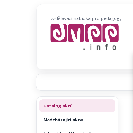
Přeskočit
na
vzdělávací nabídka pro pedagogy
obsah
Katalog akcí
Nadcházející akce