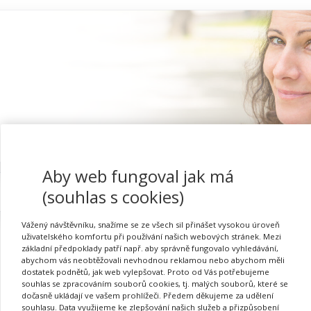
Aby web fungoval jak má
Proč se registrovat
(souhlas s cookies)
Vážený návštěvníku, snažíme se ze všech sil přinášet vysokou úroveň
uživatelského komfortu při používání našich webových stránek. Mezi
základní předpoklady patří např. aby správně fungovalo vyhledávání,
abychom vás neobtěžovali nevhodnou reklamou nebo abychom měli
dostatek podnětů, jak web vylepšovat. Proto od Vás potřebujeme
souhlas se zpracováním souborů cookies, tj. malých souborů, které se
dočasně ukládají ve vašem prohlížeči. Předem děkujeme za udělení
Požadovaná akce nebyla nalezena.
souhlasu. Data využijeme ke zlepšování našich služeb a přizpůsobení