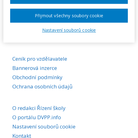
Požadovaná akce nebyla nalezena.
Přijmout všechny soubory cookie
Nastavení souborů cookie
Ceník pro vzdělavatele
Bannerová inzerce
Obchodní podmínky
Ochrana osobních údajů
O redakci Řízení školy
O portálu DVPP.info
Nastavení souborů cookie
Kontakt