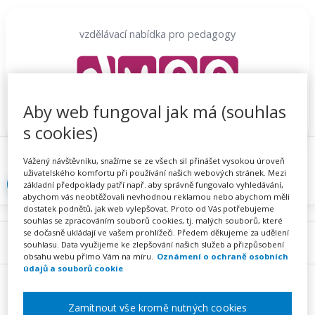
Přeskočit
na
vzdělávací nabídka pro pedagogy
obsah
Aby web fungoval jak má (souhlas
s cookies)
Proč se registrovat
Hlídací sojka
Registrace
Vážený návštěvníku, snažíme se ze všech sil přinášet vysokou úroveň
uživatelského komfortu při používání našich webových stránek. Mezi
Přihlásit
základní předpoklady patří např. aby správně fungovalo vyhledávání,
abychom vás neobtěžovali nevhodnou reklamou nebo abychom měli
dostatek podnětů, jak web vylepšovat. Proto od Vás potřebujeme
souhlas se zpracováním souborů cookies, tj. malých souborů, které
se dočasně ukládají ve vašem prohlížeči. Předem děkujeme za udělení
Menu
souhlasu. Data využijeme ke zlepšování našich služeb a přizpůsobení
obsahu webu přímo Vám na míru.
Oznámení o ochraně osobních
údajů a souborů cookie
Zamítnout vše kromě nutných cookies