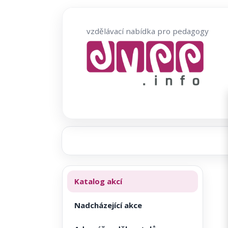
Přeskočit
na
vzdělávací nabídka pro pedagogy
obsah
Katalog akcí
Nadcházející akce