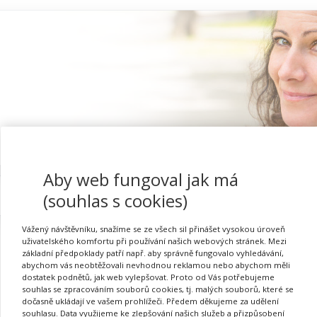
Aby web fungoval jak má
Proč se registrovat
(souhlas s cookies)
Vážený návštěvníku, snažíme se ze všech sil přinášet vysokou úroveň
uživatelského komfortu při používání našich webových stránek. Mezi
základní předpoklady patří např. aby správně fungovalo vyhledávání,
abychom vás neobtěžovali nevhodnou reklamou nebo abychom měli
dostatek podnětů, jak web vylepšovat. Proto od Vás potřebujeme
souhlas se zpracováním souborů cookies, tj. malých souborů, které se
dočasně ukládají ve vašem prohlížeči. Předem děkujeme za udělení
Požadovaná akce nebyla nalezena.
souhlasu. Data využijeme ke zlepšování našich služeb a přizpůsobení