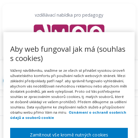
Přeskočit
na
vzdělávací nabídka pro pedagogy
obsah
Aby web fungoval jak má (souhlas
s cookies)
Proč se registrovat
Hlídací sojka
Registrace
Vážený návštěvníku, snažíme se ze všech sil přinášet vysokou úroveň
uživatelského komfortu při používání našich webových stránek. Mezi
Přihlásit
základní předpoklady patří např. aby správně fungovalo vyhledávání,
abychom vás neobtěžovali nevhodnou reklamou nebo abychom měli
dostatek podnětů, jak web vylepšovat. Proto od Vás potřebujeme
souhlas se zpracováním souborů cookies, tj. malých souborů, které
se dočasně ukládají ve vašem prohlížeči. Předem děkujeme za udělení
Menu
souhlasu. Data využijeme ke zlepšování našich služeb a přizpůsobení
obsahu webu přímo Vám na míru.
Oznámení o ochraně osobních
údajů a souborů cookie
Zamítnout vše kromě nutných cookies