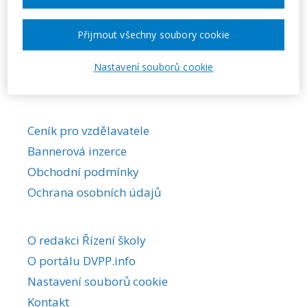
Požadovaná akce nebyla nalezena.
Přijmout všechny soubory cookie
Nastavení souborů cookie
Ceník pro vzdělavatele
Bannerová inzerce
Obchodní podmínky
Ochrana osobních údajů
O redakci Řízení školy
O portálu DVPP.info
Nastavení souborů cookie
Kontakt