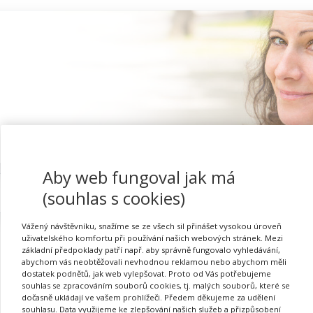
Aby web fungoval jak má
Proč se registrovat
(souhlas s cookies)
Vážený návštěvníku, snažíme se ze všech sil přinášet vysokou úroveň
uživatelského komfortu při používání našich webových stránek. Mezi
základní předpoklady patří např. aby správně fungovalo vyhledávání,
abychom vás neobtěžovali nevhodnou reklamou nebo abychom měli
dostatek podnětů, jak web vylepšovat. Proto od Vás potřebujeme
souhlas se zpracováním souborů cookies, tj. malých souborů, které se
dočasně ukládají ve vašem prohlížeči. Předem děkujeme za udělení
Požadovaná akce nebyla nalezena.
souhlasu. Data využijeme ke zlepšování našich služeb a přizpůsobení