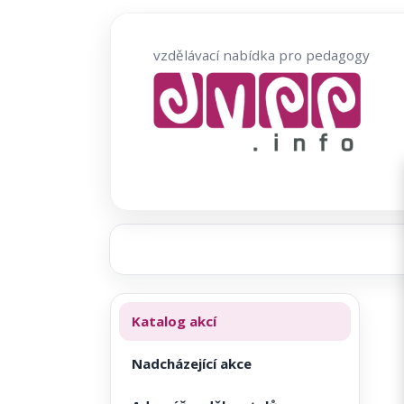
Přeskočit
na
vzdělávací nabídka pro pedagogy
obsah
Katalog akcí
Nadcházející akce