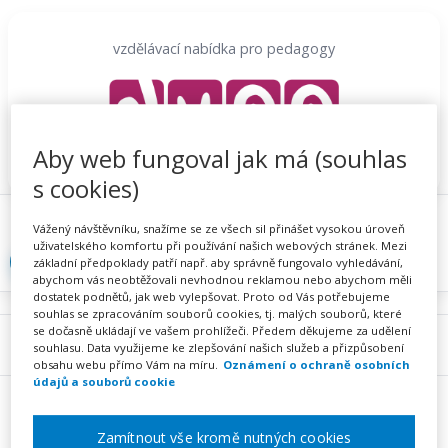
Přeskočit
na
vzdělávací nabídka pro pedagogy
obsah
Aby web fungoval jak má (souhlas
s cookies)
Proč se registrovat
Hlídací sojka
Registrace
Vážený návštěvníku, snažíme se ze všech sil přinášet vysokou úroveň
uživatelského komfortu při používání našich webových stránek. Mezi
Přihlásit
základní předpoklady patří např. aby správně fungovalo vyhledávání,
abychom vás neobtěžovali nevhodnou reklamou nebo abychom měli
dostatek podnětů, jak web vylepšovat. Proto od Vás potřebujeme
souhlas se zpracováním souborů cookies, tj. malých souborů, které
se dočasně ukládají ve vašem prohlížeči. Předem děkujeme za udělení
Menu
souhlasu. Data využijeme ke zlepšování našich služeb a přizpůsobení
obsahu webu přímo Vám na míru.
Oznámení o ochraně osobních
údajů a souborů cookie
Zamítnout vše kromě nutných cookies