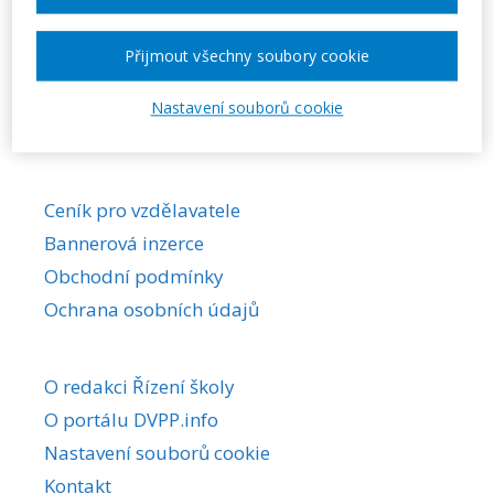
Požadovaná akce nebyla nalezena.
Přijmout všechny soubory cookie
Nastavení souborů cookie
Ceník pro vzdělavatele
Bannerová inzerce
Obchodní podmínky
Ochrana osobních údajů
O redakci Řízení školy
O portálu DVPP.info
Nastavení souborů cookie
Kontakt