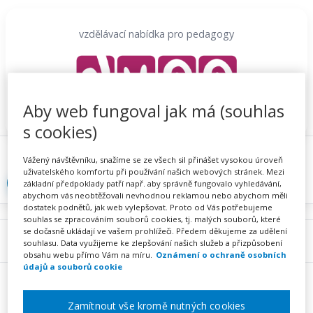
Přeskočit
na
vzdělávací nabídka pro pedagogy
obsah
Aby web fungoval jak má (souhlas
s cookies)
Proč se registrovat
Hlídací sojka
Registrace
Vážený návštěvníku, snažíme se ze všech sil přinášet vysokou úroveň
uživatelského komfortu při používání našich webových stránek. Mezi
Přihlásit
základní předpoklady patří např. aby správně fungovalo vyhledávání,
abychom vás neobtěžovali nevhodnou reklamou nebo abychom měli
dostatek podnětů, jak web vylepšovat. Proto od Vás potřebujeme
souhlas se zpracováním souborů cookies, tj. malých souborů, které
se dočasně ukládají ve vašem prohlížeči. Předem děkujeme za udělení
Menu
souhlasu. Data využijeme ke zlepšování našich služeb a přizpůsobení
obsahu webu přímo Vám na míru.
Oznámení o ochraně osobních
údajů a souborů cookie
Zamítnout vše kromě nutných cookies