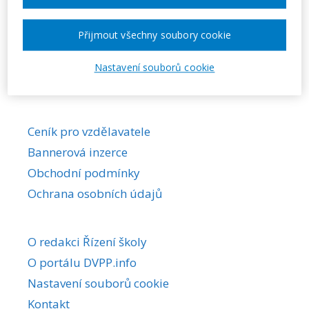
Požadovaná akce nebyla nalezena.
Přijmout všechny soubory cookie
Nastavení souborů cookie
Ceník pro vzdělavatele
Bannerová inzerce
Obchodní podmínky
Ochrana osobních údajů
O redakci Řízení školy
O portálu DVPP.info
Nastavení souborů cookie
Kontakt