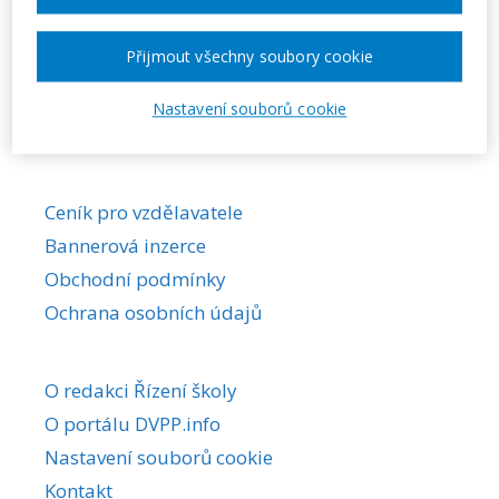
Požadovaná akce nebyla nalezena.
Přijmout všechny soubory cookie
Nastavení souborů cookie
Ceník pro vzdělavatele
Bannerová inzerce
Obchodní podmínky
Ochrana osobních údajů
O redakci Řízení školy
O portálu DVPP.info
Nastavení souborů cookie
Kontakt