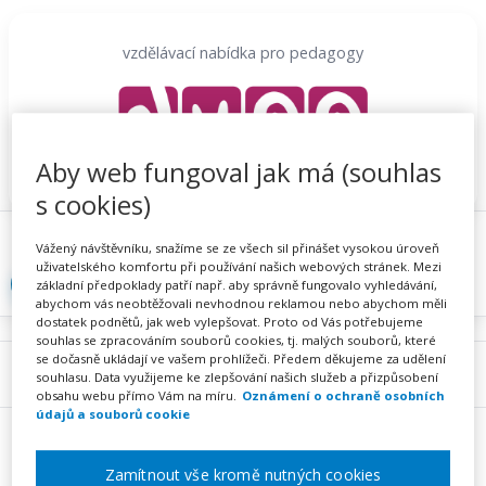
Přeskočit
na
vzdělávací nabídka pro pedagogy
obsah
Aby web fungoval jak má (souhlas
s cookies)
Proč se registrovat
Hlídací sojka
Registrace
Vážený návštěvníku, snažíme se ze všech sil přinášet vysokou úroveň
uživatelského komfortu při používání našich webových stránek. Mezi
Přihlásit
základní předpoklady patří např. aby správně fungovalo vyhledávání,
abychom vás neobtěžovali nevhodnou reklamou nebo abychom měli
dostatek podnětů, jak web vylepšovat. Proto od Vás potřebujeme
souhlas se zpracováním souborů cookies, tj. malých souborů, které
se dočasně ukládají ve vašem prohlížeči. Předem děkujeme za udělení
Menu
souhlasu. Data využijeme ke zlepšování našich služeb a přizpůsobení
obsahu webu přímo Vám na míru.
Oznámení o ochraně osobních
údajů a souborů cookie
Zamítnout vše kromě nutných cookies