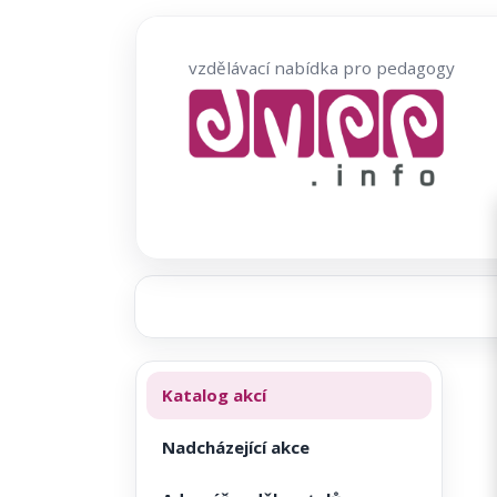
Přeskočit
na
vzdělávací nabídka pro pedagogy
obsah
Katalog akcí
Nadcházející akce