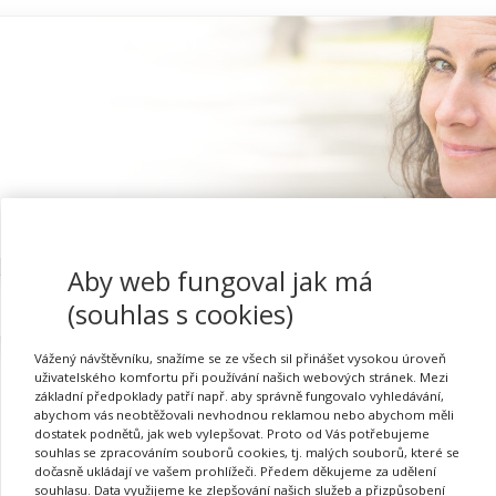
Aby web fungoval jak má
Proč se registrovat
(souhlas s cookies)
Vážený návštěvníku, snažíme se ze všech sil přinášet vysokou úroveň
uživatelského komfortu při používání našich webových stránek. Mezi
základní předpoklady patří např. aby správně fungovalo vyhledávání,
abychom vás neobtěžovali nevhodnou reklamou nebo abychom měli
dostatek podnětů, jak web vylepšovat. Proto od Vás potřebujeme
souhlas se zpracováním souborů cookies, tj. malých souborů, které se
dočasně ukládají ve vašem prohlížeči. Předem děkujeme za udělení
Požadovaná akce nebyla nalezena.
souhlasu. Data využijeme ke zlepšování našich služeb a přizpůsobení